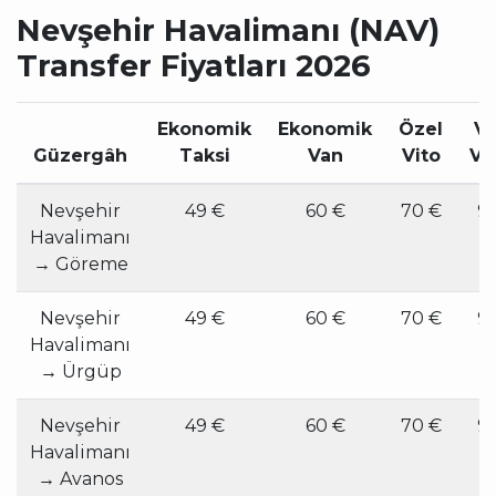
Nevşehir Havalimanı (NAV)
Transfer Fiyatları 2026
Ekonomik
Ekonomik
Özel
VI
Güzergâh
Taksi
Van
Vito
Vi
Nevşehir
49 €
60 €
70 €
9
Havalimanı
€
→ Göreme
Nevşehir
49 €
60 €
70 €
9
Havalimanı
€
→ Ürgüp
Nevşehir
49 €
60 €
70 €
9
Havalimanı
€
→ Avanos