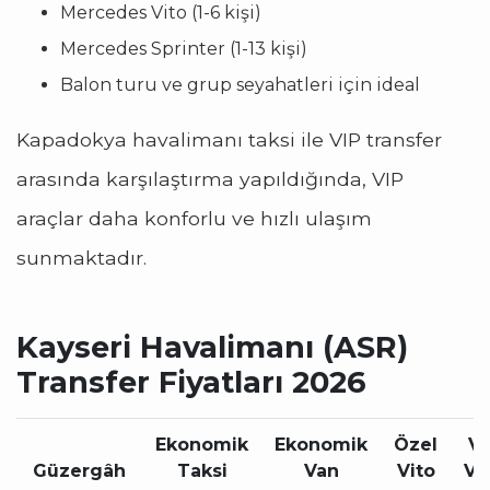
Mercedes Vito (1-6 kişi)
Mercedes Sprinter (1-13 kişi)
Balon turu ve grup seyahatleri için ideal
Kapadokya havalimanı taksi ile VIP transfer
arasında karşılaştırma yapıldığında, VIP
araçlar daha konforlu ve hızlı ulaşım
sunmaktadır.
Kayseri Havalimanı (ASR)
Transfer Fiyatları 2026
Ekonomik
Ekonomik
Özel
VI
Güzergâh
Taksi
Van
Vito
Vi