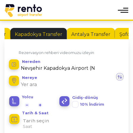
fer
Kapadokya Transfer
Antalya Transfer
Şoför
Rezervasyon rehberi videomuzu izleyin
Nereden
Nereye
Yolcu
Gidiş-dönüş
10% İndirim
−
+
Tarih & Saat
Tarih seçin