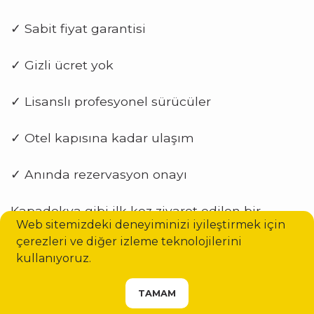
✓ Sabit fiyat garantisi
✓ Gizli ücret yok
✓ Lisanslı profesyonel sürücüler
✓ Otel kapısına kadar ulaşım
✓ Anında rezervasyon onayı
Kapadokya gibi ilk kez ziyaret edilen bir
Web sitemizdeki deneyiminizi iyileştirmek için
bölgede önceden planlama yapmak büyük
çerezleri ve diğer izleme teknolojilerini
kullanıyoruz.
rahatlık sağlar.
HIZMETINIZI SEÇIN
TAMAM