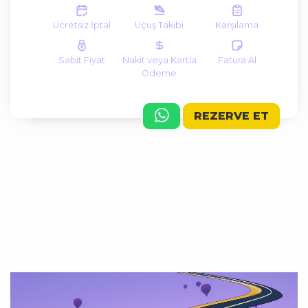
Ücretsiz İptal
Uçuş Takibi
Karşılama
Sabit Fiyat
Nakit veya Kartla
Fatura Al
Ödeme
REZERVE ET