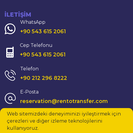
İLETIŞIM
WhatsApp
+90 543 615 2061
Cep Telefonu
+90 543 615 2061
Telefon
+90 212 296 8222
E-Posta
reservation@rentotransfer.com
Web sitemizdeki deneyiminizi iyileştirmek için
Haritada Görüntüle
çerezleri ve diğer izleme teknolojilerini
kullanıyoruz.